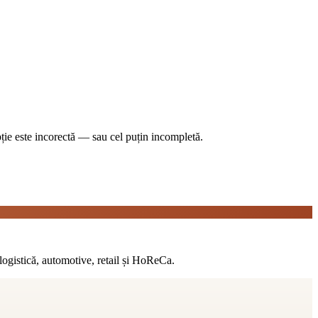
pție este incorectă — sau cel puțin incompletă.
logistică, automotive, retail și HoReCa.