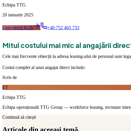
Echipa TTG
20 ianuarie 2025
Cere ofertă în 2h
+40 752 465 733
Mitul costului mai mic al angajării direc
Cele mai frecvente obiecții la adresa leasing-ului de personal sunt leg
Costul complet al unui angajat direct include:
Scris de
ET
Echipa TTG
Echipa operațională TTG Group — workforce leasing, recrutare internaț
Continuă să citești
Articole din aceeași temă.