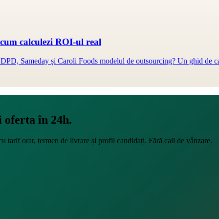
 cum calculezi ROI-ul real
 DPD, Sameday și Caroli Foods modelul de outsourcing? Un ghid de calc
 oferta în 24h.
u tarif orar, termen de livrare și profil candidați. Fără call de vânzare.