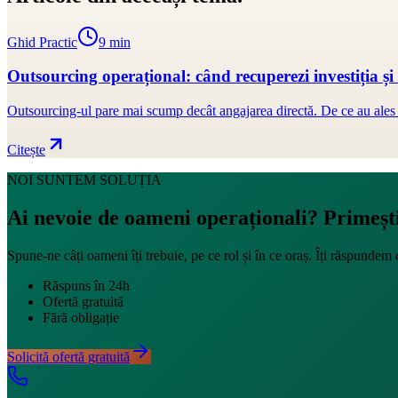
Ghid Practic
9
min
Outsourcing operațional: când recuperezi investiția și
Outsourcing-ul pare mai scump decât angajarea directă. De ce au ales
Citește
NOI SUNTEM SOLUȚIA
Ai nevoie de oameni operaționali?
Primești
Spune-ne câți oameni îți trebuie, pe ce rol și în ce oraș. Îți răspundem c
Răspuns în 24h
Ofertă gratuită
Fără obligație
Solicită ofertă gratuită