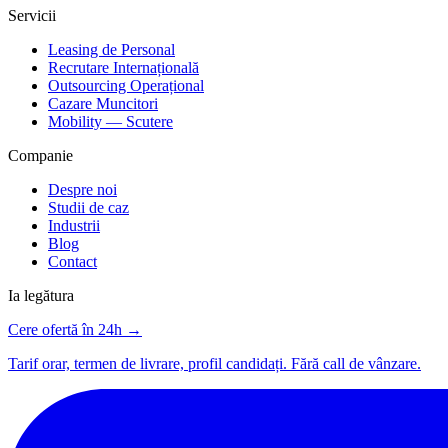
Servicii
Leasing de Personal
Recrutare Internațională
Outsourcing Operațional
Cazare Muncitori
Mobility — Scutere
Companie
Despre noi
Studii de caz
Industrii
Blog
Contact
Ia legătura
Cere ofertă în 24h →
Tarif orar, termen de livrare, profil candidați. Fără call de vânzare.