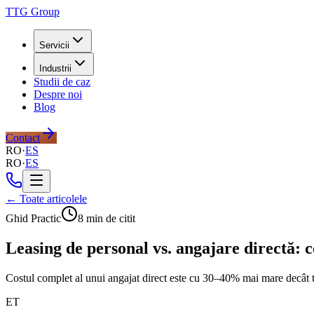
TTG Group
Servicii
Industrii
Studii de caz
Despre noi
Blog
Contact
RO
·
ES
RO
·
ES
← Toate articolele
Ghid Practic
8 min de citit
Leasing de personal vs. angajare directă: c
Costul complet al unui angajat direct este cu 30–40% mai mare decât ta
ET