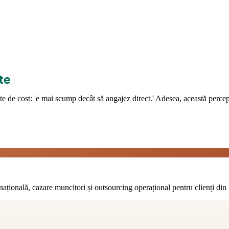
te
ate de cost: 'e mai scump decât să angajez direct.' Adesea, această perce
ională, cazare muncitori și outsourcing operațional pentru clienți din 