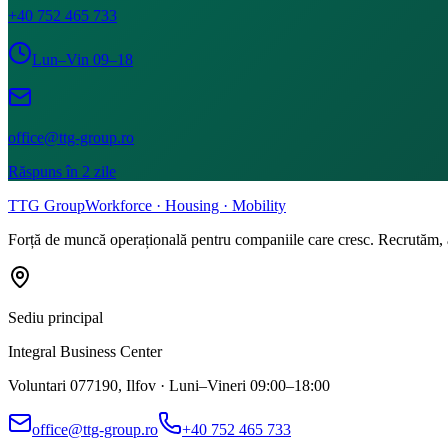
+40 752 465 733
Lun–Vin 09–18
office@ttg-group.ro
Răspuns în 2 zile
TTG Group
Workforce · Housing · Mobility
Forță de muncă operațională pentru companiile care cresc. Recrutăm,
Sediu principal
Integral Business Center
Voluntari 077190, Ilfov ·
Luni–Vineri 09:00–18:00
office@ttg-group.ro
+40 752 465 733